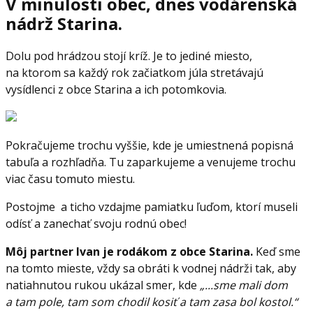
V minulosti obec, dnes vodárenská
nádrž Starina.
Dolu pod hrádzou stojí kríž. Je to jediné miesto,
na ktorom sa každý rok začiatkom júla stretávajú
vysídlenci z obce Starina a ich potomkovia.
Pokračujeme trochu vyššie, kde je umiestnená popisná
tabuľa a rozhľadňa. Tu zaparkujeme a venujeme trochu
viac času tomuto miestu.
Postojme a ticho vzdajme pamiatku ľuďom, ktorí museli
odísť a zanechať svoju rodnú obec!
Môj partner Ivan je rodákom z obce Starina.
Keď sme
na tomto mieste, vždy sa obráti k vodnej nádrži tak, aby
natiahnutou rukou ukázal smer, kde
„...sme mali dom
a tam pole, tam som chodil kosiť a tam zasa bol kostol.“