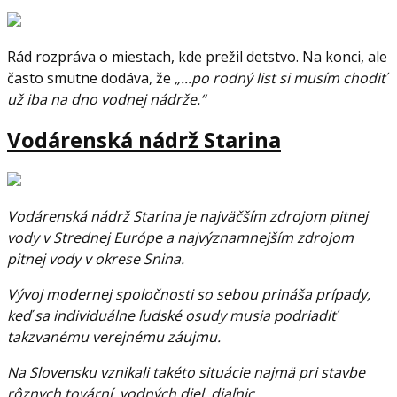
Rád rozpráva o miestach, kde prežil detstvo. Na konci, ale
často smutne dodáva, že
„...po rodný list si musím chodiť
už iba na dno vodnej nádrže.“
Vodárenská nádrž Starina
Vodárenská nádrž Starina je najväčším zdrojom pitnej
vody v Strednej Európe a najvýznamnejším zdrojom
pitnej vody v okrese Snina.
Vývoj modernej spoločnosti so sebou prináša prípady,
keď sa individuálne ľudské osudy musia podriadiť
takzvanému verejnému záujmu.
Na Slovensku vznikali takéto situácie najmä pri stavbe
rôznych tovární, vodných diel, diaľnic...