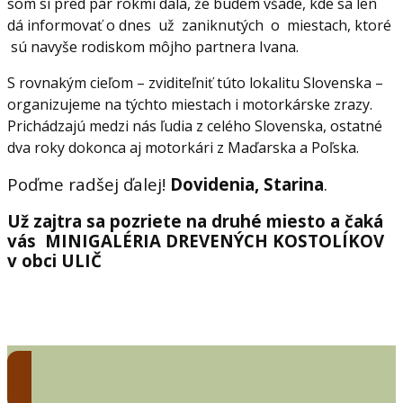
som si pred pár rokmi dala, že budem všade, kde sa len
dá informovať o dnes už zaniknutých o miestach, ktoré
sú navyše rodiskom môjho partnera Ivana.
S rovnakým cieľom – zviditeľniť túto lokalitu Slovenska –
organizujeme na týchto miestach i motorkárske zrazy.
Prichádzajú medzi nás ľudia z celého Slovenska, ostatné
dva roky dokonca aj motorkári z Maďarska a Poľska.
Poďme radšej ďalej!
Dovidenia, Starina
.
Už zajtra sa pozriete na druhé miesto a čaká
vás MINIGALÉRIA DREVENÝCH KOSTOLÍKOV
v obci ULIČ