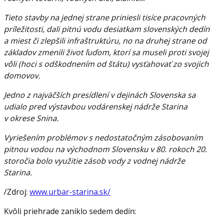
Tieto stavby na jednej strane priniesli tisíce pracovných
príležitosti, dali pitnú vodu desiatkam slovenských dedín
a miest či zlepšili infraštruktúru, no na druhej strane od
základov zmenili život ľuďom, ktorí sa museli proti svojej
vôli (hoci s odškodnením od štátu) vysťahovať zo svojich
domovov.
Jedno z najväčších presídlení v dejinách Slovenska sa
udialo pred výstavbou vodárenskej nádrže Starina
v okrese Snina.
Vyriešením problémov s nedostatočným zásobovaním
pitnou vodou na východnom Slovensku v 80. rokoch 20.
storočia bolo využitie zásob vody z vodnej nádrže
Starina.
/Zdroj:
www.urbar-starina.sk/
Kvôli priehrade zaniklo sedem dedín: