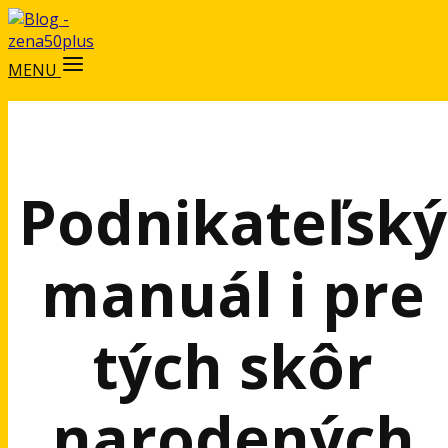
MENU
Podnikateľský
manuál i pre
tých skôr
narodených